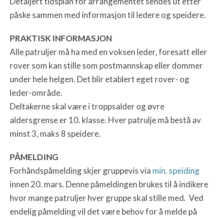
Detaljert tidsplan for arrangementet sendes ut etter
påske sammen med informasjon til ledere og speidere.
PRAKTISK INFORMASJON
Alle patruljer må ha med en voksen leder, foresatt eller
rover som kan stille som postmannskap eller dommer
under hele helgen. Det blir etablert eget rover- og
leder-område.
Deltakerne skal være i troppsalder og øvre
aldersgrense er 10. klasse. Hver patrulje må bestå av
minst 3, maks 8 speidere.
PÅMELDING
Forhåndspåmelding skjer gruppevis via
min. speiding
innen 20. mars. Denne påmeldingen brukes til å indikere
hvor mange patruljer hver gruppe skal stille med. Ved
endelig påmelding vil det være behov for å melde på